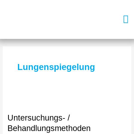
Zum
Men
Inhalt
springen
Lungenspiegelung
Untersuchungs-
/
Untersuchungs- /
Behandlungsmethoden
Behandlungsmethoden