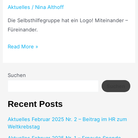
„Wir
Aktuelles
/
Nina Althoff
mit
Die Selbsthilfegruppe hat ein Logo! Miteinander –
Lungenkrebs“
Füreinander.
Read More »
Suchen
Suchen
Recent Posts
Aktuelles Februar 2025 Nr. 2 – Beitrag im HR zum
Weltkrebstag
Aktuelles Februar 2025 Nr. 1 – Erneute Spende