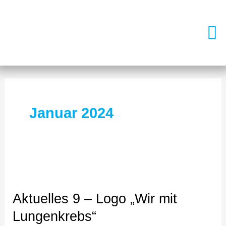
Zum
Men
Inhalt
springen
Januar 2024
Aktuelles
9
Aktuelles 9 – Logo „Wir mit
–
Lungenkrebs“
Logo