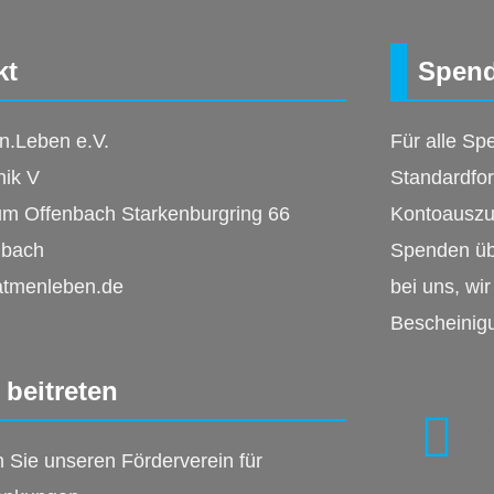
kt
Spend
n.Leben e.V.
Für alle Sp
nik V
Standardfo
um Offenbach Starkenburgring 66
Kontoauszu
nbach
Spenden übe
atmenleben.de
bei uns, wir
Bescheinig
 beitreten
n Sie unseren Förderverein für