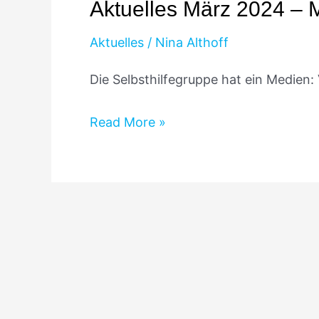
Aktuelles März 2024 – 
2024
–
Aktuelles
/
Nina Althoff
Medien
Die Selbsthilfegruppe hat ein Medien: V
„Wir
mit
Read More »
Lungenkrebs“