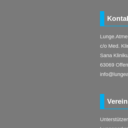
Konta
Lunge.Atme
c/o Med. Kli
Sana Klinik
63069 Offe
info@lunge
Verein
Unterstütze