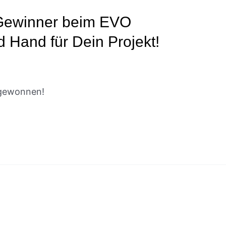
 Gewinner beim EVO
 Hand für Dein Projekt!
s gewonnen!