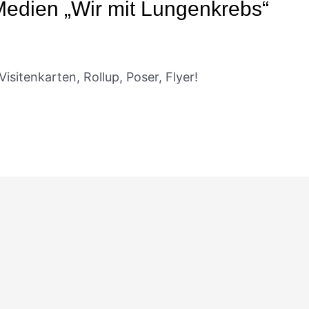
Medien „Wir mit Lungenkrebs“
isitenkarten, Rollup, Poser, Flyer!