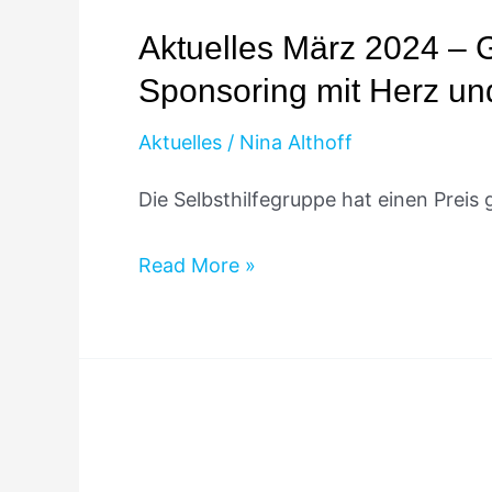
März
Aktuelles März 2024 –
2024
Sponsoring mit Herz und
–
Gewinner
Aktuelles
/
Nina Althoff
beim
EVO
Die Selbsthilfegruppe hat einen Prei
Sponsoring
Read More »
mit
Herz
und
Hand
für
Aktuelles
Dein
März
Projekt!