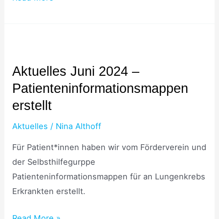
Aktuelles
Juni
Aktuelles Juni 2024 –
2024
Patienteninformationsmappen
–
Patienteninformationsmappen
erstellt
erstellt
Aktuelles
/
Nina Althoff
Für Patient*innen haben wir vom Förderverein und
der Selbsthilfegurppe
Patienteninformationsmappen für an Lungenkrebs
Erkrankten erstellt.
Read More »