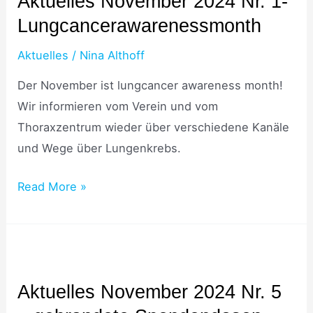
Aktuelles November 2024 Nr. 1-
2024
Lungcancerawarenessmonth
Nr.
1-
Aktuelles
/
Nina Althoff
Lungcancerawarenessmonth
Der November ist lungcancer awareness month!
Wir informieren vom Verein und vom
Thoraxzentrum wieder über verschiedene Kanäle
und Wege über Lungenkrebs.
Read More »
Aktuelles
November
Aktuelles November 2024 Nr. 5
2024