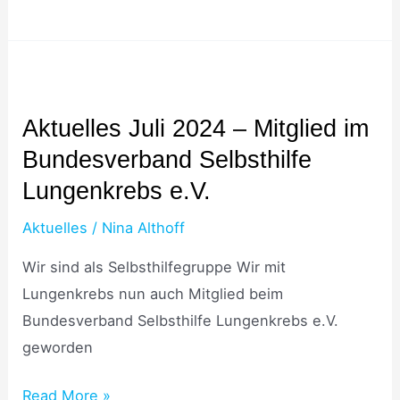
Aktuelles
Juli
Aktuelles Juli 2024 – Mitglied im
2024
Bundesverband Selbsthilfe
–
Mitglied
Lungenkrebs e.V.
im
Aktuelles
/
Nina Althoff
Bundesverband
Selbsthilfe
Wir sind als Selbsthilfegruppe Wir mit
Lungenkrebs
Lungenkrebs nun auch Mitglied beim
e.V.
Bundesverband Selbsthilfe Lungenkrebs e.V.
geworden
Read More »