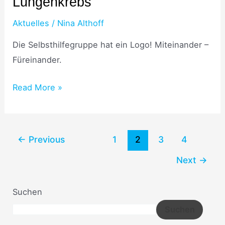
Lungenkrebs“
Logo
„Wir
Aktuelles
/
Nina Althoff
mit
Die Selbsthilfegruppe hat ein Logo! Miteinander –
Lungenkrebs“
Füreinander.
Read More »
←
Previous
1
2
3
4
Next
→
Suchen
Suchen