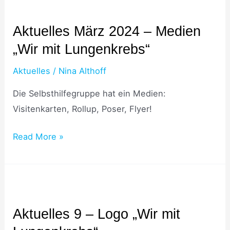
für
Aktuelles
Dein
März
Aktuelles März 2024 – Medien
Projekt!
2024
„Wir mit Lungenkrebs“
–
Medien
Aktuelles
/
Nina Althoff
„Wir
Die Selbsthilfegruppe hat ein Medien:
mit
Visitenkarten, Rollup, Poser, Flyer!
Lungenkrebs“
Read More »
Aktuelles
9
Aktuelles 9 – Logo „Wir mit
–