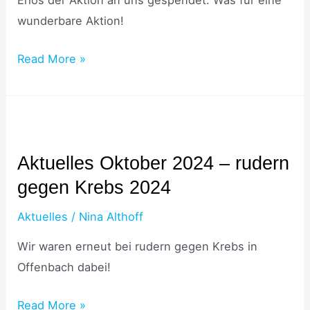
Erlös der Aktion an uns gespendet. Was für eine
wunderbare Aktion!
Read More »
Aktuelles
Oktober
Aktuelles Oktober 2024 – rudern
2024
gegen Krebs 2024
–
rudern
Aktuelles
/
Nina Althoff
gegen
Wir waren erneut bei rudern gegen Krebs in
Krebs
Offenbach dabei!
2024
Read More »