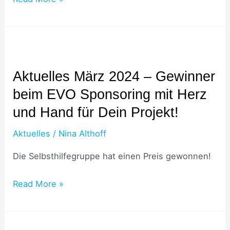
Aktuelles
März
Aktuelles März 2024 – Gewinner
2024
beim EVO Sponsoring mit Herz
–
Gewinner
und Hand für Dein Projekt!
beim
Aktuelles
/
Nina Althoff
EVO
Sponsoring
Die Selbsthilfegruppe hat einen Preis gewonnen!
mit
Read More »
Herz
und
Hand